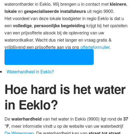
waterontharder in Eeklo. Wij brengen u in contact met
kleinere
,
lokale
en
gespecialiseerde installateurs
uit regio 9900.
Het voordeel van deze lokale loodgieter in regio Eeklo is dat u
een
volledige
,
persoonlijke begeleiding
krijgt bij het opstellen
van een prijsofferte alsook bij de oplevering van uw
waterontkalker. Wacht dus niet langer en vraag gratis &
vrijblijvend een prijsofferte aan via ons
offerteformulier
.
Offerte Waterontharder Aanvragen
Waterhardheid in Eeklo?
Hoe hard is het water
in Eeklo?
De
waterhardheid
van het water in Eeklo (9900) ligt rond de
37
°F
, meer informatie vindt u op de website van uw waterbedrijf
De Watergroep
. De waterhardheid kan van
straat tot straat