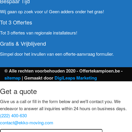
Bespaar Tijd
Wij gaan op zoek voor u! Geen adders onder het gras!
Tot 3 Offertes
Tot 3 offertes van regionale installateurs!
Gratis & Vrijblijvend
Simpel door het invullen van een offerte-aanvraag formulier.
© Alle rechten voorbehouden 2020 - Offertekampioen.be -
sitemap
| Gemaakt door
DigiLeaps Marketing
Get a quote
Give us a call or fill in the form below and we'll contact you. We
endeavor to answer all inquiries within 24 hours on business days.
(222) 400-630
contact@ekko-moving.com