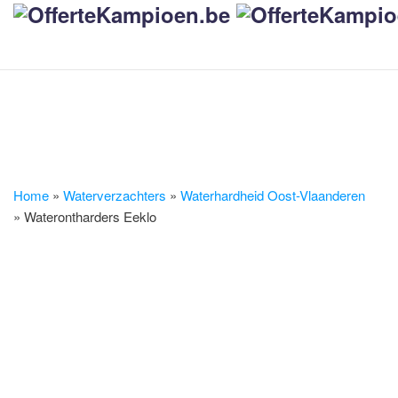
Home
»
Waterverzachters
»
Waterhardheid Oost-Vlaanderen
»
Waterontharders Eeklo
Waterverzachters
Eeklo
Bent u op zoek naar een goede & betrouwbare
van
,
installateur
waterverzachters
waterontkalkers