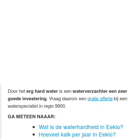
of
in Eeklo? Er zijn maar liefst
waterontharders
24
in regio
.
referenties
9900
Het is dus als Eeklonaar bijna onmogelijk om bij alle
installateurs van waterontharders een offerte aan te
vragen! Tenzij u natuurlijk een beroep doet op de
Offertekampioen.be. Wij nemen uw vraag nauwkeurig
door en schieten terstond in actie, zodat u nooit lang
hoeft te wachten op een
voor uw
prijsopgave
.
systeem om water te ontharden
Door het
erg hard water
is een
waterverzachter een zeer
goede investering
. Vraag daarom een
gratis offerte
bij een
waterspecialist in regio 9900.
GA METEEN NAAAR:
Wat is de waterhardheid in Eeklo?
Hoeveel kalk per jaar in Eeklo?