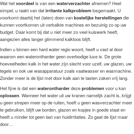
Wat het
voordeel
is van een
waterverzachter
afnemen? Heel
simpel, u raakt van dat
irritante kalkprobleem
losgemaakt. U
voorkomt daarbij het (laten) doen van
kostelijke herstellingen
die
kunnen voortkomen uit verkalkte machines en bezuinig zo op uw
budget. Daar komt bij dat u niet meer zo veel kuiswerk heeft,
aangezien alles langer glimmend kalkloos blijft.
Indien u binnen een hard water regio woont, heeft u vast al door
waarom een waterontharder geen overbodige luxe is. De grote
hoeveelheden kalk in het water zijn slecht voor uzelf, uw glazen, uw
tegels en ook uw wasapparatuur zoals vaatwasser en wasmachine.
Zonder meer is de lijst met door kalk aan te tasten zaken vrij lang.
Het fijne is dat een
waterontharder
deze
problemen
voor u kan
oplossen
. Wanneer het water uit uw kranen namelijk zacht is, krijgt
u geen strepen meer op de ruiten, hoeft u geen wasverzachter meer
te gebruiken, blijft uw borden, glazen en kopjes in goede staat en
heeft u minder tot geen last van huidirritaties. Zo gaat de lijst maar
door…