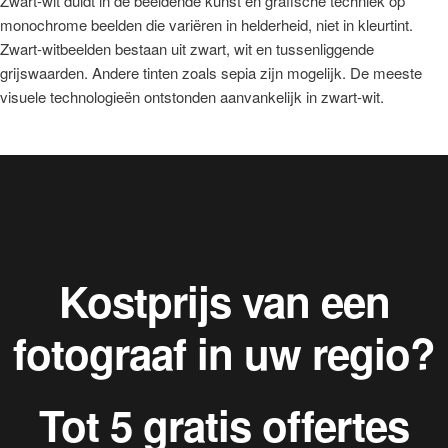
Zwart-wit duidt in de beeldende kunst en grafische techniek op
monochrome beelden die variëren in helderheid, niet in kleurtint.
Zwart-witbeelden bestaan uit zwart, wit en tussenliggende
grijswaarden. Andere tinten zoals sepia zijn mogelijk. De meeste
visuele technologieën ontstonden aanvankelijk in zwart-wit.
Kostprijs van een
fotograaf in uw regio?
Tot 5 gratis offertes