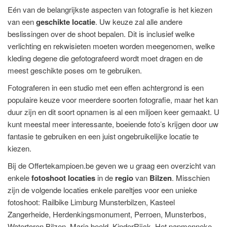
Eén van de belangrijkste aspecten van fotografie is het kiezen
van een
geschikte locatie
. Uw keuze zal alle andere
beslissingen over de shoot bepalen. Dit is inclusief welke
verlichting en rekwisieten moeten worden meegenomen, welke
kleding degene die gefotografeerd wordt moet dragen en de
meest geschikte poses om te gebruiken.
Fotograferen in een studio met een effen achtergrond is een
populaire keuze voor meerdere soorten fotografie, maar het kan
duur zijn en dit soort opnamen is al een miljoen keer gemaakt. U
kunt meestal meer interessante, boeiende foto’s krijgen door uw
fantasie te gebruiken en een juist ongebruikelijke locatie te
kiezen.
Bij de Offertekampioen.be geven we u graag een overzicht van
enkele
fotoshoot locaties
in de
regio
van
Bilzen
. Misschien
zijn de volgende locaties enkele pareltjes voor een unieke
fotoshoot: Railbike Limburg Munsterbilzen, Kasteel
Zangerheide, Herdenkingsmonument, Perroen, Munsterbos,
Watertoren Bilzen, Maria beeld, KinderRijck, Het papmenneke,