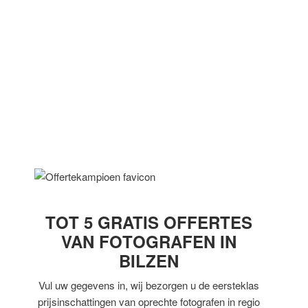
Het is dus als bilzenaar bijna uitgesloten om bij alle fotografen een
offerte aan te vragen. Tenzij u natuurlijk een beroep doet op
Offertekampioen.be. Wij bezorgen uw aanvraag aan een
vakfotograaf
actief in
uw regio
. Zo hoeft u nooit lang hoeft te
wachten op een
offerte
voor uw
fotoproject
.
TOT 5 GRATIS OFFERTES
VAN FOTOGRAFEN IN
BILZEN
Vul uw gegevens in, wij bezorgen u de eersteklas
prijsinschattingen van oprechte fotografen in regio