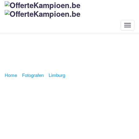
Home
»
Fotografen
»
Limburg
»
Fotograaf Bilzen
Fotografen Bilzen
Bent u op zoek naar een
geschikte en gespecialiseerde
fotograaf
in
regio Bilzen
voor uw fotoproject? Er zijn maar liefst
61 fotografen in regio 3740 met elk hun
eigen kundigheid
:
portretten, huwelijken, zwangerschappen, newborn, uitvaarten of
fotoreportages.